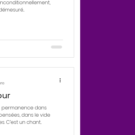
inconditionnellement,
démesuré....
ure
our
en permanence dans
pensées, dans le vide
. C’est un chant...