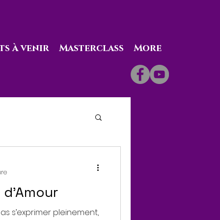
s à venir
Masterclass
More
ure
 d’Amour
as s’exprimer pleinement,