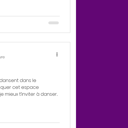
ure
s dansent dans le
oquer cet espace
 mieux t’inviter à danser...