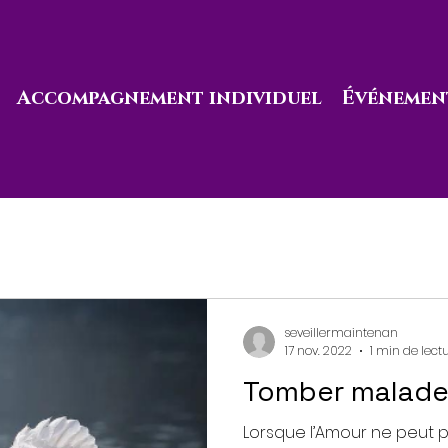
Accompagnement individuel
Événement
seveillermaintenan
17 nov. 2022
1 min de lect
Tomber malade
Lorsque l’Amour ne peut p