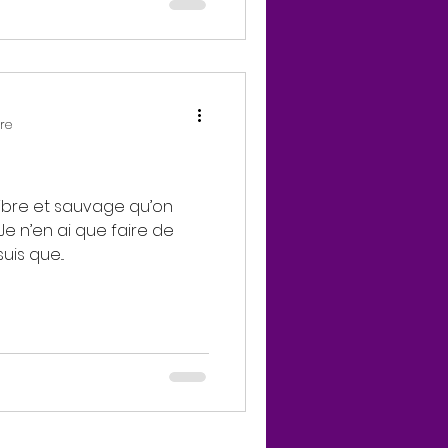
ure
 libre et sauvage qu’on
Je n’en ai que faire de
is que...