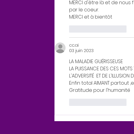
MERCI d'être là et de nous f
par le coeur.
MERCI et à bientôt
J'aime
Répondre
cc.ai
03 juin 2023
LA MALADIE GUÉRISSEUSE
LA PUISSANCE DES CES MOTS T
L'ADVERSITÉ  ET DE L'ILLUSION D
Enfin total AIMANT partout ,en
Gratitude pour l'humanité   
J'aime
Répondre