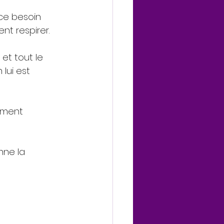
 ce besoin 
nt respirer. 
et tout le 
lui est 
ement 
nne la 