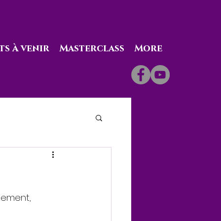
s à venir
Masterclass
More
lement, 