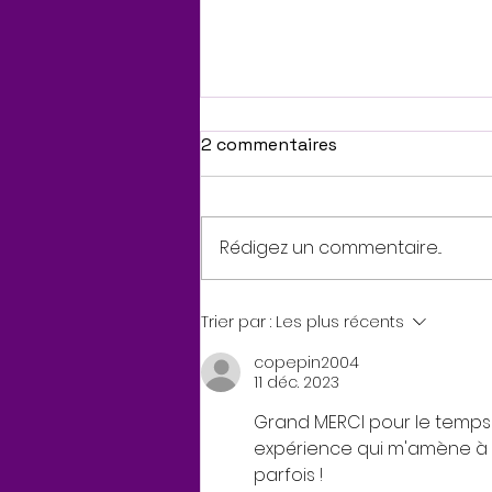
2 commentaires
Rédigez un commentaire...
Un chant d’Amour
Trier par :
Les plus récents
copepin2004
11 déc. 2023
Grand MERCI pour le temps 
expérience qui m'amène à dé
parfois !