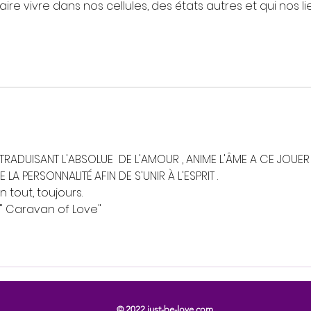
aire vivre dans nos cellules, des états autres et qui nos li
RADUISANT L'ABSOLUE  DE L'AMOUR , ANIME L'ÂME A CE JOUER
E LA PERSONNALITÉ AFIN DE S'UNIR À L'ESPRIT .
 tout, toujours.  
" Caravan of Love"   
© 2022 just-be-love.com