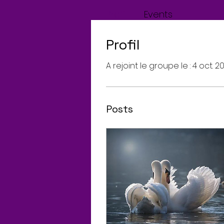
Profil
Events
Profil
A rejoint le groupe le : 4 oct. 2
Posts