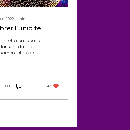
oct. 2022
∙
1
min
brer l’unicité
s mots sont pour toi
s dansent dans le
rmament étoilé pour
oquer cet espace
éternité. Comment
s-je mieux t’inviter à
ser...
1093
1
47