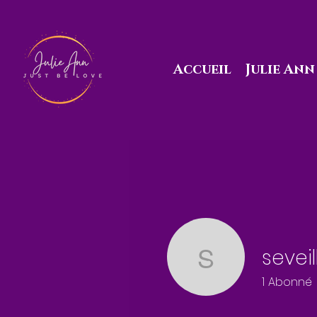
Accueil
Julie Ann
sevei
seveiller
1
Abonné